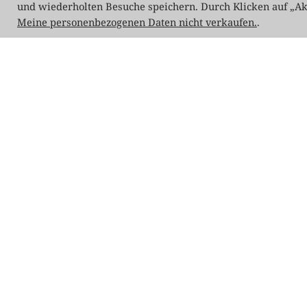
und wiederholten Besuche speichern. Durch Klicken auf „A
Meine personenbezogenen Daten nicht verkaufen.
.
Risikowarnung:
CFDs sind komplexe Finanzprodu
signifikanten Risiko einhergehen, Geld schnell zu
Geld. Sie sollten genau überlegen, ob Sie versteh
erlauben können, ein so hohes Verlustrisiko ein
kein zuverlässiger Indikator für zukünftige Ergeb
Sie Ihre Investitionsziele sowie Ihr Erfahrungsn