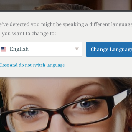
sor
Shop
Download
Kontakt
PROP FIR
've detected you might be speaking a different language
 you want to change to:
English
Change Languag
Close and do not switch language