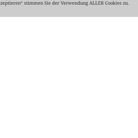
kzeptieren“ stimmen Sie der Verwendung ALLER Cookies zu.
kte, die aufgrund der Hebelwirkung mit einem
 verlieren. 2/3 der Privatanlegerkonten verlieren
en, wie CFDs funktionieren und ob Sie sich
zugehen. Die Performance der Vergangenheit ist
nisse. Bevor Sie sich entscheiden zu traden, sollten
iveau und Ihre Risikotoleranz gründlich