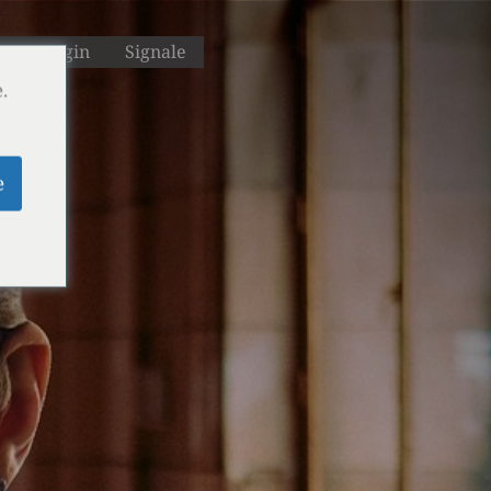
M
Login
Signale
.
e