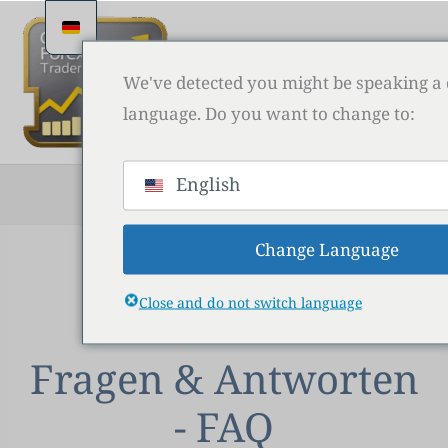
Zum
Inhalt
springen
We've detected you might be speaking a 
language. Do you want to change to:
English
Su
Change Language
Close and do not switch language
Fragen & Antworten
- FAQ