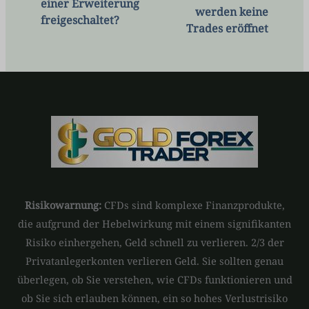
einer Erweiterung
werden keine
freigeschaltet?
Trades eröffnet
Risikowarnung:
CFDs sind komplexe Finanzprodukte,
die aufgrund der Hebelwirkung mit einem signifikanten
Risiko einhergehen, Geld schnell zu verlieren. 2/3 der
Privatanlegerkonten verlieren Geld. Sie sollten genau
überlegen, ob Sie verstehen, wie CFDs funktionieren und
ob Sie sich erlauben können, ein so hohes Verlustrisiko