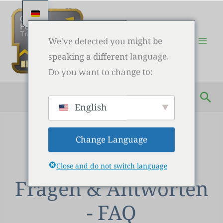
Zum
Inhalt
springen
We've detected you might be
speaking a different language.
Do you want to change to:
Su
English
Change Language
Close and do not switch language
Fragen & Antworten
- FAQ